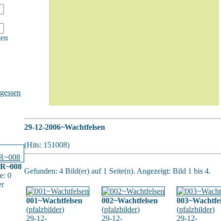
ten
gessen
29-12-2006~Wachtfelsen
(Hits: 151008)
IR~008
Gefunden: 4 Bild(er) auf 1 Seite(n). Angezeigt: Bild 1 bis 4.
e: 0
er
001~Wachtfelsen
002~Wachtfelsen
003~Wachtfe
(
pfalzbilder
)
(
pfalzbilder
)
(
pfalzbilder
)
29-12-
29-12-
29-12-