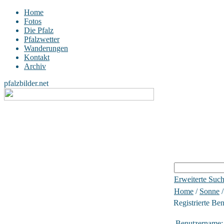
Home
Fotos
Die Pfalz
Pfalzwetter
Wanderungen
Kontakt
Archiv
pfalzbilder.net
Erweiterte Suc
Home
/
Sonne
Registrierte Be
Benutzername: