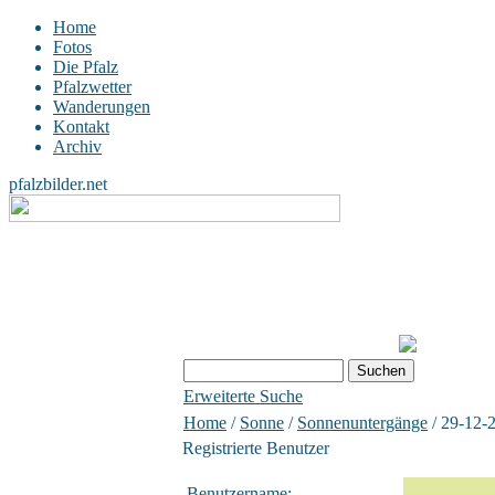
Home
Fotos
Die Pfalz
Pfalzwetter
Wanderungen
Kontakt
Archiv
pfalzbilder.net
Erweiterte Suche
Home
/
Sonne
/
Sonnenuntergänge
/ 29-12-
Registrierte Benutzer
Benutzername: