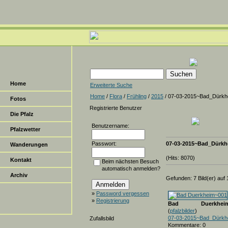
Home
Erweiterte Suche
Home
/
Flora
/
Frühling
/
2015
/ 07-03-2015~Bad_Dürkh
Fotos
Registrierte Benutzer
Die Pfalz
Benutzername:
Pfalzwetter
Passwort:
07-03-2015~Bad_Dürkh
Wanderungen
(Hits: 8070)
Kontakt
Beim nächsten Besuch
automatisch anmelden?
Archiv
Gefunden: 7 Bild(er) auf 1
»
Password vergessen
»
Registrierung
Bad Duerkheim
(
pfalzbilder
)
07-03-2015~Bad_Dürkh
Zufallsbild
Kommentare: 0