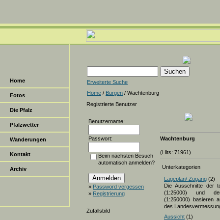
Home
Erweiterte Suche
Home
/
Burgen
/ Wachtenburg
Fotos
Registrierte Benutzer
Die Pfalz
Benutzername:
Pfalzwetter
Passwort:
Wachtenburg
Wanderungen
(Hits: 71961)
Kontakt
Beim nächsten Besuch
automatisch anmelden?
Unterkategorien
Archiv
Lageplan/ Zugang
(2)
Die Ausschnitte der t
»
Password vergessen
(1:25000) und der
»
Registrierung
(1:250000) basieren a
des Landesvermessun
Zufallsbild
Aussicht
(1)