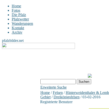
Home
Fotos
Die Pfalz
Pfalzwetter
Wanderungen
Kontakt
Archiv
pfalzbilder.net
Erweiterte Suche
Home
/
Felsen
/
Hinterweidenthaler & Lemb
Gebiet
/
Dreikönigsfelsen
/ 03-02-2016
Registrierte Benutzer