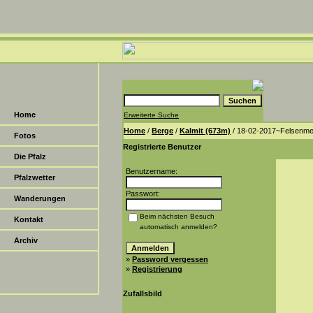
Home
Erweiterte Suche
Home
/
Berge
/
Kalmit (673m)
/ 18-02-2017~Felsenme
Fotos
Registrierte Benutzer
Die Pfalz
Benutzername:
Pfalzwetter
Passwort:
Wanderungen
Beim nächsten Besuch
Kontakt
automatisch anmelden?
Archiv
»
Password vergessen
»
Registrierung
Zufallsbild