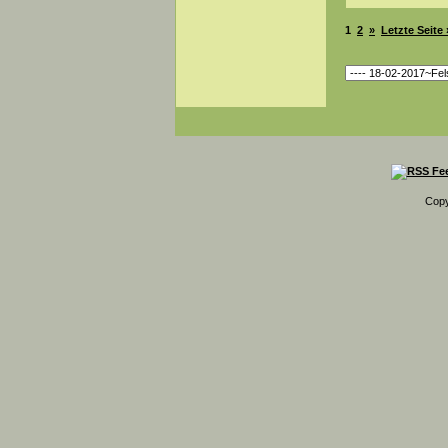
1
2
»
Letzte Seite 
Copy