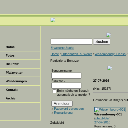
Home
Erweiterte Suche
Home
/
Ortschaften_&_Weiler
/
Wissembourg/_Elsass
/
Fotos
Registrierte Benutzer
Die Pfalz
Benutzername:
Pfalzwetter
Passwort:
27-07-2016
Wanderungen
(Hits: 15157)
Kontakt
Beim nächsten Besuch
automatisch anmelden?
Archiv
Gefunden: 28 Bild(er) auf 
»
Password vergessen
»
Registrierung
Wissembourg~001
(
pfalzbilder
)
27-07-2016
Zufallsbild
Kommentare: 0