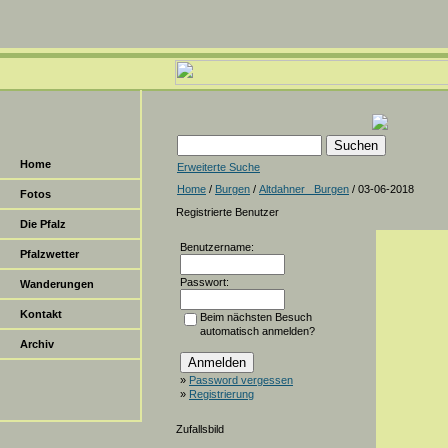
Home
Erweiterte Suche
Home
/
Burgen
/
Altdahner _Burgen
/ 03-06-2018
Fotos
Registrierte Benutzer
Die Pfalz
Benutzername:
Pfalzwetter
Passwort:
Wanderungen
Kontakt
Beim nächsten Besuch
automatisch anmelden?
Archiv
»
Password vergessen
»
Registrierung
Zufallsbild