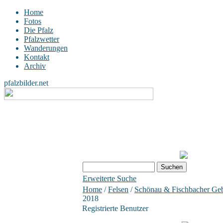
Home
Fotos
Die Pfalz
Pfalzwetter
Wanderungen
Kontakt
Archiv
pfalzbilder.net
Erweiterte Suche
Home
/
Felsen
/
Schönau & Fischbacher Geb
2018
Registrierte Benutzer