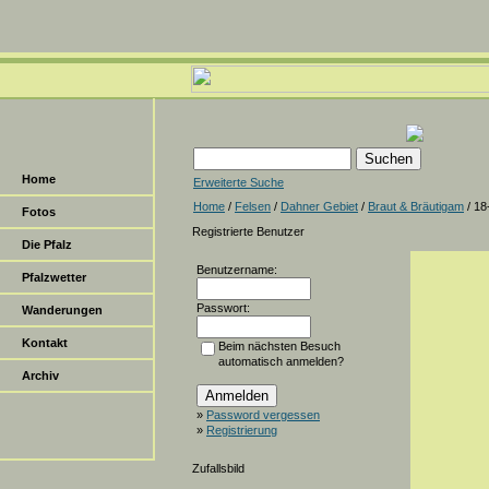
Home
Erweiterte Suche
Home
/
Felsen
/
Dahner Gebiet
/
Braut & Bräutigam
/ 18
Fotos
Registrierte Benutzer
Die Pfalz
Benutzername:
Pfalzwetter
Passwort:
Wanderungen
Kontakt
Beim nächsten Besuch
automatisch anmelden?
Archiv
»
Password vergessen
»
Registrierung
Zufallsbild