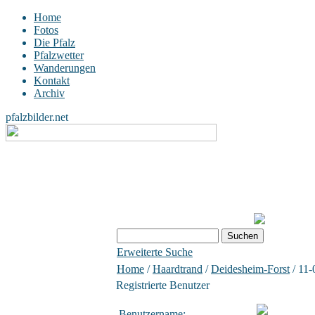
Home
Fotos
Die Pfalz
Pfalzwetter
Wanderungen
Kontakt
Archiv
pfalzbilder.net
Erweiterte Suche
Home
/
Haardtrand
/
Deidesheim-Forst
/ 11-
Registrierte Benutzer
Benutzername: