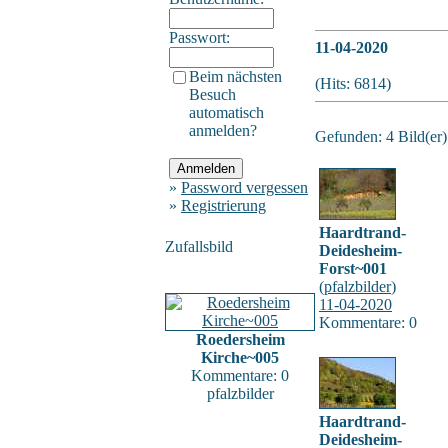
Passwort:
11-04-2020
Beim nächsten
(Hits: 6814)
Besuch
automatisch
anmelden?
Gefunden: 4 Bild(er) 
»
Password vergessen
»
Registrierung
Haardtrand-
Zufallsbild
Deidesheim-
Forst~001
(
pfalzbilder
)
11-04-2020
Kommentare: 0
Roedersheim
Kirche~005
Kommentare: 0
pfalzbilder
Haardtrand-
Deidesheim-