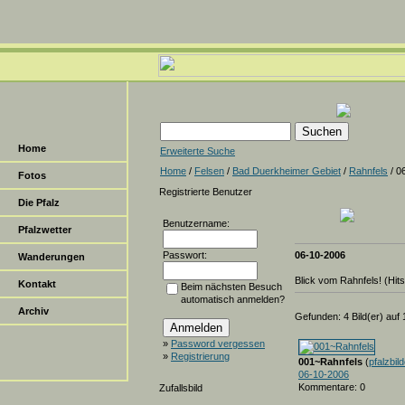
Home
Erweiterte Suche
Home
/
Felsen
/
Bad Duerkheimer Gebiet
/
Rahnfels
/ 0
Fotos
Registrierte Benutzer
Die Pfalz
Benutzername:
Pfalzwetter
Passwort:
06-10-2006
Wanderungen
Blick vom Rahnfels! (Hit
Kontakt
Beim nächsten Besuch
automatisch anmelden?
Archiv
Gefunden: 4 Bild(er) auf 1
»
Password vergessen
»
Registrierung
001~Rahnfels
(
pfalzbil
06-10-2006
Kommentare: 0
Zufallsbild