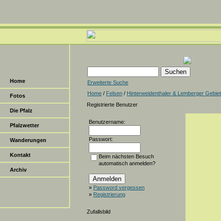
Home
Erweiterte Suche
Home
/
Felsen
/
Hinterweidenthaler & Lemberger Gebiet
Fotos
Registrierte Benutzer
Die Pfalz
Benutzername:
Pfalzwetter
Passwort:
Wanderungen
Kontakt
Beim nächsten Besuch
automatisch anmelden?
Archiv
»
Password vergessen
»
Registrierung
Zufallsbild