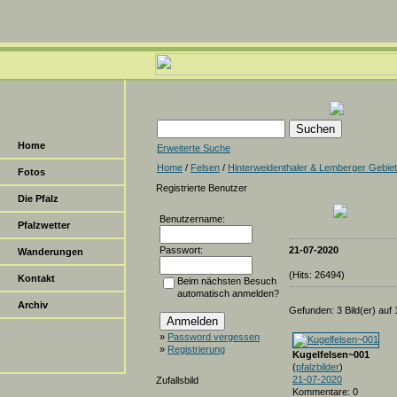
Home
Erweiterte Suche
Home
/
Felsen
/
Hinterweidenthaler & Lemberger Gebiet
Fotos
Registrierte Benutzer
Die Pfalz
Benutzername:
Pfalzwetter
Passwort:
21-07-2020
Wanderungen
(Hits: 26494)
Kontakt
Beim nächsten Besuch
automatisch anmelden?
Archiv
Gefunden: 3 Bild(er) auf 1
»
Password vergessen
»
Registrierung
Kugelfelsen~001
(
pfalzbilder
)
21-07-2020
Zufallsbild
Kommentare: 0