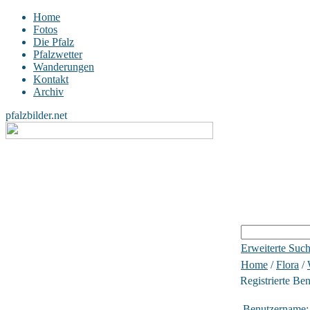
Home
Fotos
Die Pfalz
Pfalzwetter
Wanderungen
Kontakt
Archiv
pfalzbilder.net
Erweiterte Suc
Home
/
Flora
/
Registrierte Be
Benutzername: