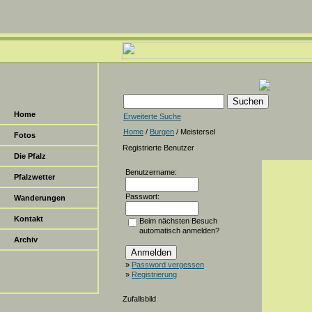
Home
Erweiterte Suche
Home
/
Burgen
/ Meistersel
Fotos
Registrierte Benutzer
Die Pfalz
Benutzername:
Pfalzwetter
Passwort:
Wanderungen
Kontakt
Beim nächsten Besuch
automatisch anmelden?
Archiv
»
Password vergessen
»
Registrierung
Zufallsbild