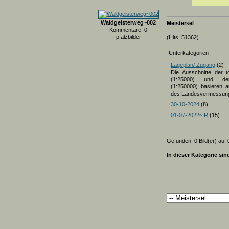
Waldgeisterweg~002
Meistersel
Kommentare: 0
pfalzbilder
(Hits: 51362)
Unterkategorien
Lageplan/ Zugang
(2)
Die Ausschnitte der t
(1:25000) und der
(1:250000) basieren a
des Landesvermessun
30-10-2024
(8)
01-07-2022~IR
(15)
Gefunden: 0 Bild(er) auf 0
In dieser Kategorie sin