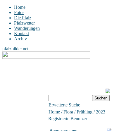
Home
Fotos
Die Pfalz
Pfalzwetter
Wanderungen
Kontakt
Archiv
pfalzbilder.net
Erweiterte Suche
Home
/
Flora
/
Frühling
/ 2023
Registrierte Benutzer
Benutzername: