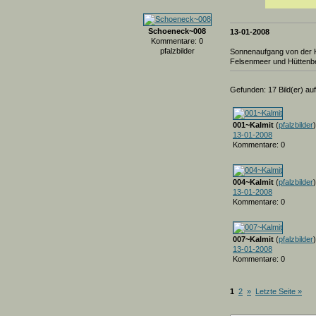
Schoeneck~008
13-01-2008
Kommentare: 0
pfalzbilder
Sonnenaufgang von der Ka
Felsenmeer und Hüttenber
Gefunden: 17 Bild(er) auf 
001~Kalmit
(
pfalzbilder
)
13-01-2008
Kommentare: 0
004~Kalmit
(
pfalzbilder
)
13-01-2008
Kommentare: 0
007~Kalmit
(
pfalzbilder
)
13-01-2008
Kommentare: 0
1
2
»
Letzte Seite »