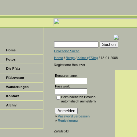
Home
Erweiterte Suche
Home
/
Berge
/
Kalmit (673m)
/ 13-01-2008
Fotos
Registrierte Benutzer
Die Pfalz
Benutzername:
Pfalzwetter
Passwort:
Wanderungen
Kontakt
Beim nächsten Besuch
automatisch anmelden?
Archiv
»
Password vergessen
»
Registrierung
Zufallsbild