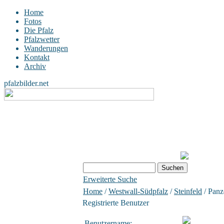
Home
Fotos
Die Pfalz
Pfalzwetter
Wanderungen
Kontakt
Archiv
pfalzbilder.net
Erweiterte Suche
Home
/
Westwall-Südpfalz
/
Steinfeld
/ Panz
Registrierte Benutzer
Benutzername: