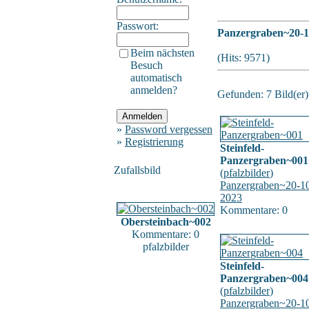
Passwort:
Panzergraben~20-1
Beim nächsten
(Hits: 9571)
Besuch
automatisch
anmelden?
Gefunden: 7 Bild(er) 
»
Password vergessen
»
Registrierung
Steinfeld-
Panzergraben~001
Zufallsbild
(
pfalzbilder
)
Panzergraben~20-1
2023
Kommentare: 0
Obersteinbach~002
Kommentare: 0
pfalzbilder
Steinfeld-
Panzergraben~004
(
pfalzbilder
)
Panzergraben~20-1