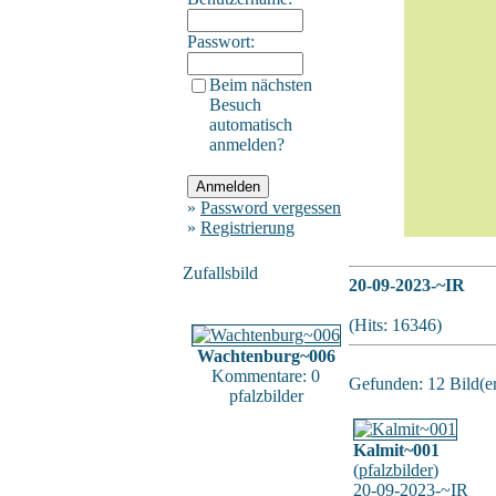
Passwort:
Beim nächsten
Besuch
automatisch
anmelden?
»
Password vergessen
»
Registrierung
Zufallsbild
20-09-2023-~IR
(Hits: 16346)
Wachtenburg~006
Kommentare: 0
Gefunden: 12 Bild(er)
pfalzbilder
Kalmit~001
(
pfalzbilder
)
20-09-2023-~IR