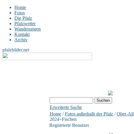
Home
Fotos
Die Pfalz
Pfalzwetter
Wanderungen
Kontakt
Archiv
pfalzbilder.net
Erweiterte Suche
Home
/
Fotos außerhalb der Pfalz
/
Ober-Al
2024~Fischen
Registrierte Benutzer