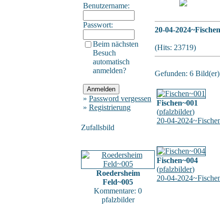
Benutzername:
Passwort:
20-04-2024~Fische
Beim nächsten
(Hits: 23719)
Besuch
automatisch
anmelden?
Gefunden: 6 Bild(er) 
»
Password vergessen
Fischen~001
»
Registrierung
(
pfalzbilder
)
20-04-2024~Fische
Zufallsbild
Fischen~004
(
pfalzbilder
)
Roedersheim
20-04-2024~Fische
Feld~005
Kommentare: 0
pfalzbilder