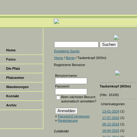
Home
Erweiterte Suche
Home
/
Berge
/ Taubenkopf (603m)
Fotos
Registrierte Benutzer
Die Pfalz
Benutzername:
Pfalzwetter
Passwort:
Taubenkopf (603m)
Wanderungen
(Hits: 16100)
Kontakt
Beim nächsten Besuch
automatisch anmelden?
Unterkategorien
Archiv
13-01-2024
(1)
»
Password vergessen
17-07-2016
(1)
»
Registrierung
28-12-2016
(1)
19-04-2015
(1)
Zufallsbild