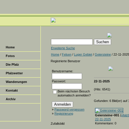
Home
Erweiterte Suche
Home
/
Felsen
/
Luger Gebiet
/
Geiersteine
/ 22-11-202
Fotos
Registrierte Benutzer
Die Pfalz
Benutzername:
Pfalzwetter
Passwort:
22-11-2025
Wanderungen
(Hits: 6541)
Kontakt
Beim nächsten Besuch
automatisch anmelden?
Archiv
Gefunden: 6 Bild(er) auf 1
»
Password vergessen
»
Registrierung
Geiersteine~001
(
pfalzb
22-11-2025
Kommentare: 0
Zufallsbild