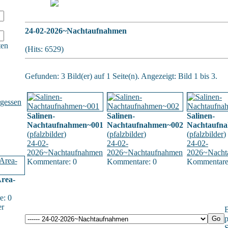
24-02-2026~Nachtaufnahmen
ten
(Hits: 6529)
Gefunden: 3 Bild(er) auf 1 Seite(n). Angezeigt: Bild 1 bis 3.
gessen
Salinen-
Salinen-
Salinen-
Nachtaufnahmen~001
Nachtaufnahmen~002
Nachtaufn
(
pfalzbilder
)
(
pfalzbilder
)
(
pfalzbilder
)
24-02-
24-02-
24-02-
2026~Nachtaufnahmen
2026~Nachtaufnahmen
2026~Nacht
Kommentare: 0
Kommentare: 0
Kommentare
rea-
e: 0
er
B
p
S