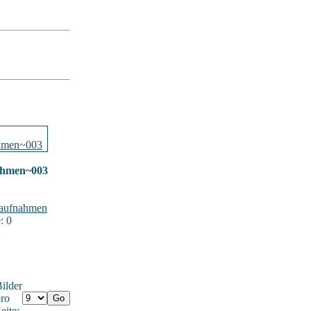
ahmen~003
aufnahmen
: 0
ilder
ro
eite: