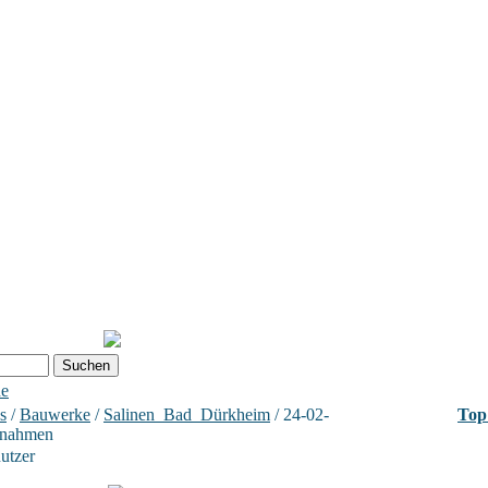
he
s
/
Bauwerke
/
Salinen_Bad_Dürkheim
/ 24-02-
Top
fnahmen
nutzer