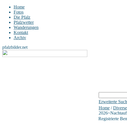
Home
Fotos
Die Pfalz
Pfalzwetter
Wanderungen
Kontakt
Archiv
pfalzbilder.net
Erweiterte Suc
Home
/
Diverse
2026~Nachtau
Registrierte Be