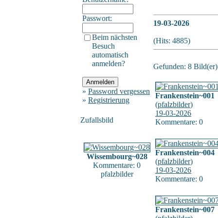
Passwort:
19-03-2026
Beim nächsten
(Hits: 4885)
Besuch
automatisch
anmelden?
Gefunden: 8 Bild(er) 
»
Password vergessen
Frankenstein~001
»
Registrierung
(
pfalzbilder
)
19-03-2026
Zufallsbild
Kommentare: 0
Frankenstein~004
Wissembourg~028
(
pfalzbilder
)
Kommentare: 0
19-03-2026
pfalzbilder
Kommentare: 0
Frankenstein~007