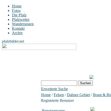
Home
Fotos
Die Pfalz
Pfalzwetter
Wanderungen
Kontakt
Archiv
pfalzbilder.net
Erweiterte Suche
Home
/
Felsen
/
Dahner Gebiet
/
Braut & Br
Registrierte Benutzer
Benutzername: