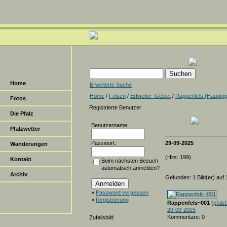
Home
Erweiterte Suche
Home
/
Felsen
/
Erfweiler_Gebiet
/
Rappenfels (Hauptgip
Fotos
Registrierte Benutzer
Die Pfalz
Benutzername:
Pfalzwetter
Passwort:
29-09-2025
Wanderungen
(Hits: 199)
Kontakt
Beim nächsten Besuch
automatisch anmelden?
Archiv
Gefunden: 1 Bild(er) auf 1
»
Password vergessen
»
Registrierung
Rappenfels~001
(
pfalzb
29-09-2025
Kommentare: 0
Zufallsbild