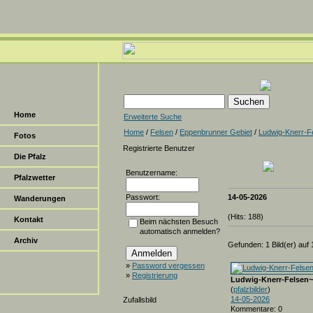
Home
Erweiterte Suche
Home
/
Felsen
/
Eppenbrunner Gebiet
/
Ludwig-Knerr-F
Fotos
Registrierte Benutzer
Die Pfalz
Benutzername:
Pfalzwetter
Passwort:
14-05-2026
Wanderungen
(Hits: 188)
Kontakt
Beim nächsten Besuch
automatisch anmelden?
Archiv
Gefunden: 1 Bild(er) auf 1
»
Password vergessen
»
Registrierung
Ludwig-Knerr-Felsen
(
pfalzbilder
)
14-05-2026
Zufallsbild
Kommentare: 0