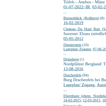
Trifels - Anebos - Münz
01-07-2022~IR
,
03-02-
...
Burgenblick_(Roßberg)
(8)
16-02-2019
Chateau_Du_Haut_Barr_(Sa
Saverne/ Elsass (nördli
05-05-2012
Diemerstein
(10)
Lageplan/ Zugang
,
07-06-2
...
Deinsberg
(1)
Nordpfälzer Bergland/ T
13-08-2016
Drachenfels
(94)
Burg Drachenfels bei B
Lageplan/ Zugang
,
Auss
...
Ebernburg_(ehem._Nordpfa
24-02-2015
,
12-03-2015
,
10