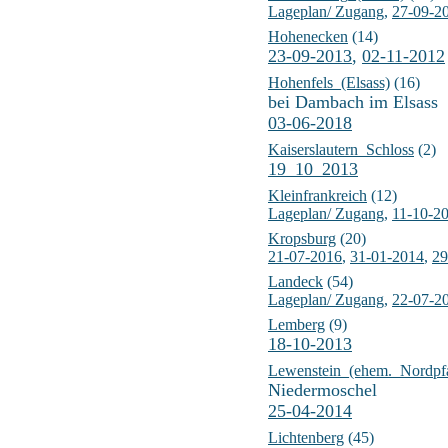
Lageplan/ Zugang
,
27-09-2
Hohenecken
(14)
23-09-2013
,
02-11-2012
Hohenfels_(Elsass)
(16)
bei Dambach im Elsass
03-06-2018
Kaiserslautern_Schloss
(2)
19_10_2013
Kleinfrankreich
(12)
Lageplan/ Zugang
,
11-10-2
Kropsburg
(20)
21-07-2016
,
31-01-2014
,
29
Landeck
(54)
Lageplan/ Zugang
,
22-07-2
Lemberg
(9)
18-10-2013
Lewenstein_(ehem._Nordpfa
Niedermoschel
25-04-2014
Lichtenberg
(45)