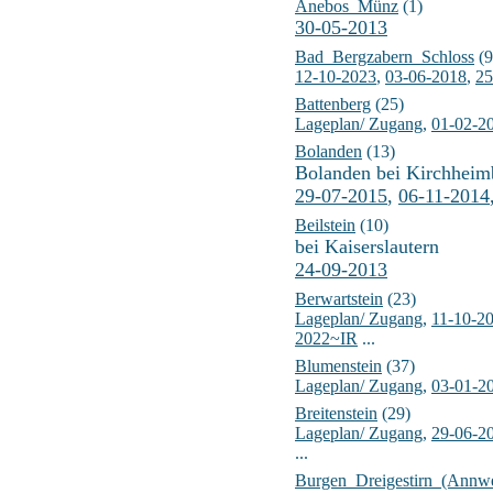
Anebos_Münz
(1)
30-05-2013
Bad_Bergzabern_Schloss
(9
12-10-2023
,
03-06-2018
,
25
Battenberg
(25)
Lageplan/ Zugang
,
01-02-2
Bolanden
(13)
Bolanden bei Kirchheim
29-07-2015
,
06-11-2014
Beilstein
(10)
bei Kaiserslautern
24-09-2013
Berwartstein
(23)
Lageplan/ Zugang
,
11-10-2
2022~IR
...
Blumenstein
(37)
Lageplan/ Zugang
,
03-01-2
Breitenstein
(29)
Lageplan/ Zugang
,
29-06-2
...
Burgen_Dreigestirn_(Annwe