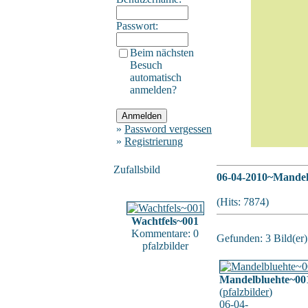
Passwort:
Beim nächsten
Besuch
automatisch
anmelden?
»
Password vergessen
»
Registrierung
Zufallsbild
06-04-2010~Mandel
(Hits: 7874)
Wachtfels~001
Kommentare: 0
Gefunden: 3 Bild(er) 
pfalzbilder
Mandelbluehte~00
(
pfalzbilder
)
06-04-