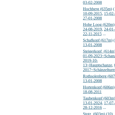
03-02-2008
Hochberg (635m)
(
10-09-2015
,
15-02
27-01-2008
Hohe Loog (620m)
24-08-2019
,
24-01
22-11-2015
...
Schafkopf (617m)
(
13-01-2008
Steigerkopf_(614m
01-09-2023~Schanz
2019-10-
13~Hauptschanze
,
2017~Schänzeltur
Rothsolenberg (60
13-01-2008
Hortenkopf (606m)
18-08-2011
Taubenkopf (603m
13-01-2024
,
17-07
28-12-2016
...
Stotz_(603m)
(10)