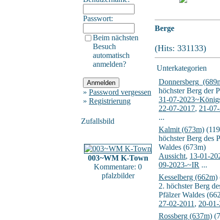
Passwort:
Berge
Beim nächsten
Besuch
(Hits: 331133)
automatisch
anmelden?
Unterkategorien
Donnersberg_(689
höchster Berg der P
»
Password vergessen
31-07-2023~Königs
»
Registrierung
22-07-2017
,
21-07
...
Zufallsbild
Kalmit (673m)
(119
höchster Berg des P
Waldes (673m)
Aussicht
,
13-01-20
003~WM K-Town
09-2023-~IR
...
Kommentare: 0
pfalzbilder
Kesselberg (662m)
2. höchster Berg de
Pfälzer Waldes (66
27-02-2011
,
20-01
Rossberg (637m)
(7