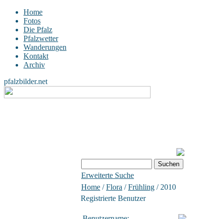
Home
Fotos
Die Pfalz
Pfalzwetter
Wanderungen
Kontakt
Archiv
pfalzbilder.net
Erweiterte Suche
Home
/
Flora
/
Frühling
/ 2010
Registrierte Benutzer
Benutzername: