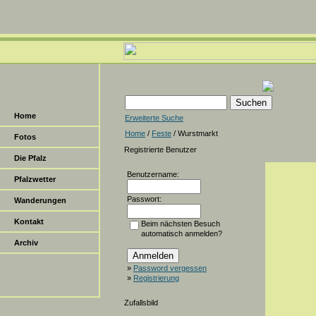
Home
Erweiterte Suche
Home
/
Feste
/ Wurstmarkt
Fotos
Registrierte Benutzer
Die Pfalz
Benutzername:
Pfalzwetter
Passwort:
Wanderungen
Kontakt
Beim nächsten Besuch
automatisch anmelden?
Archiv
»
Password vergessen
»
Registrierung
Zufallsbild