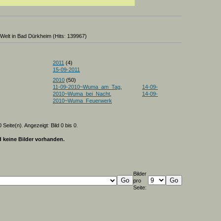
Welt in Bad Dürkheim (Hits: 139967)
2011
(4)
15-09-2011
2010
(50)
11-09-2010~Wuma_am_Tag
,
14-09-
2010~Wuma_bei_Nacht
,
14-09-
2010~Wuma_Feuerwerk
 Seite(n). Angezeigt: Bild 0 bis 0.
d keine Bilder vorhanden.
Bilder
pro
Seite: