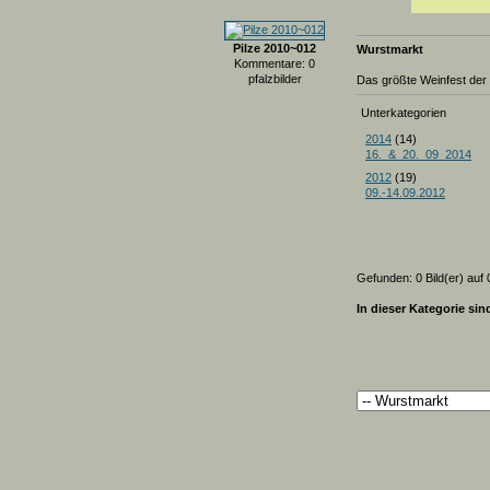
Pilze 2010~012
Wurstmarkt
Kommentare: 0
pfalzbilder
Das größte Weinfest der 
Unterkategorien
2014
(14)
16._&_20._09_2014
2012
(19)
09.-14.09.2012
Gefunden: 0 Bild(er) auf 0
In dieser Kategorie sin