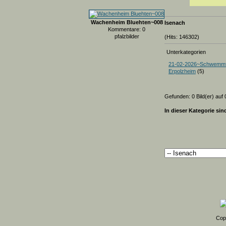
Wachenheim Bluehten~008
Isenach
Kommentare: 0
pfalzbilder
(Hits: 146302)
Unterkategorien
21-02-2026~Schwemmf
Erpolzheim
(5)
Gefunden: 0 Bild(er) auf 0
In dieser Kategorie sin
Cop