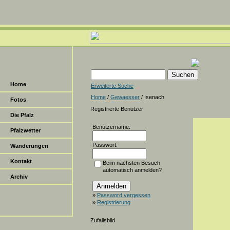
Home
Erweiterte Suche
Home
/
Gewaesser
/ Isenach
Fotos
Registrierte Benutzer
Die Pfalz
Benutzername:
Pfalzwetter
Passwort:
Wanderungen
Kontakt
Beim nächsten Besuch
automatisch anmelden?
Archiv
»
Password vergessen
»
Registrierung
Zufallsbild