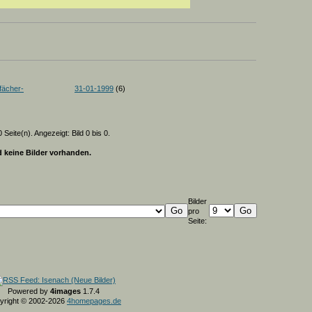
ächer-
31-01-1999
(6)
 Seite(n). Angezeigt: Bild 0 bis 0.
d keine Bilder vorhanden.
Bilder
pro
Seite:
Powered by
4images
1.7.4
yright © 2002-2026
4homepages.de