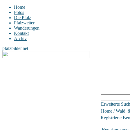
Home
Fotos
Die Pfalz
Pfalzwetter
Wanderungen
Kontakt
Archiv
pfalzbilder.net
Erweiterte Suc
Home
/
Wald_
Registrierte Be
Benutzername: