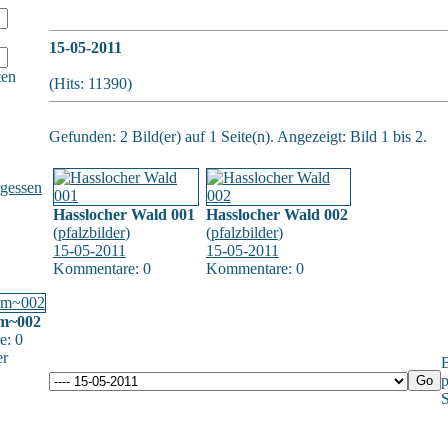
15-05-2011
ten
(Hits: 11390)
Gefunden: 2 Bild(er) auf 1 Seite(n). Angezeigt: Bild 1 bis 2.
gessen
Hasslocher Wald 001
Hasslocher Wald 002
(
pfalzbilder
)
(
pfalzbilder
)
15-05-2011
15-05-2011
Kommentare: 0
Kommentare: 0
rm~002
e: 0
er
B
p
S