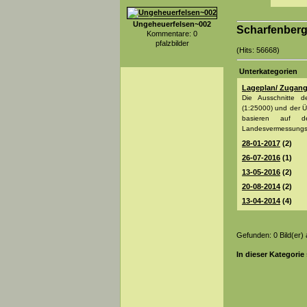
Ungeheuerfelsen~002
Scharfenber
Kommentare: 0
pfalzbilder
(Hits: 56668)
Unterkategorien
Lageplan/ Zugan
Die Ausschnitte d
(1:25000) und der Ü
basieren auf d
Landesvermessungs
28-01-2017
(2)
26-07-2016
(1)
13-05-2016
(2)
20-08-2014
(2)
13-04-2014
(4)
Gefunden: 0 Bild(er) a
In dieser Kategorie