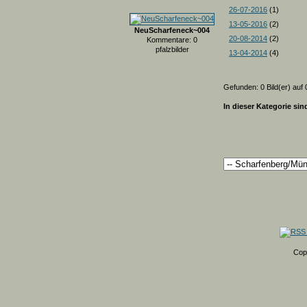
26-07-2016
(1)
13-05-2016
(2)
NeuScharfeneck~004
20-08-2014
(2)
Kommentare: 0
pfalzbilder
13-04-2014
(4)
Gefunden: 0 Bild(er) auf 0
In dieser Kategorie sin
Cop