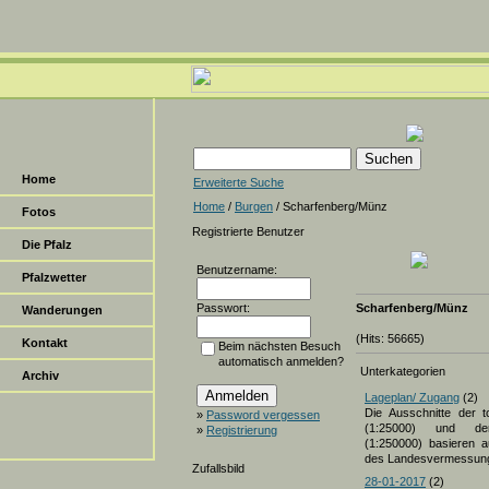
Home
Erweiterte Suche
Home
/
Burgen
/ Scharfenberg/Münz
Fotos
Registrierte Benutzer
Die Pfalz
Benutzername:
Pfalzwetter
Passwort:
Scharfenberg/Münz
Wanderungen
(Hits: 56665)
Kontakt
Beim nächsten Besuch
automatisch anmelden?
Unterkategorien
Archiv
Lageplan/ Zugang
(2)
Die Ausschnitte der t
»
Password vergessen
(1:25000) und der
»
Registrierung
(1:250000) basieren a
des Landesvermessun
Zufallsbild
28-01-2017
(2)