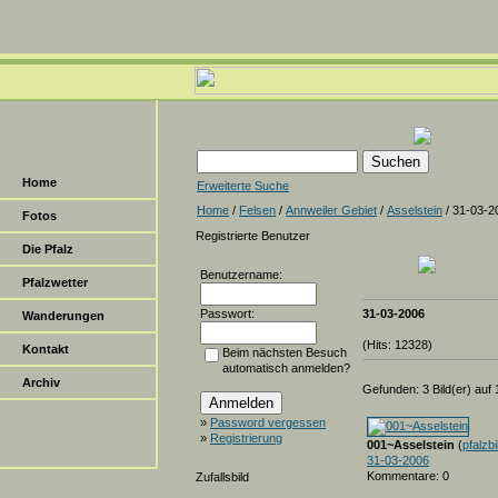
Home
Erweiterte Suche
Home
/
Felsen
/
Annweiler Gebiet
/
Asselstein
/ 31-03-2
Fotos
Registrierte Benutzer
Die Pfalz
Benutzername:
Pfalzwetter
Passwort:
31-03-2006
Wanderungen
(Hits: 12328)
Kontakt
Beim nächsten Besuch
automatisch anmelden?
Archiv
Gefunden: 3 Bild(er) auf 1
»
Password vergessen
»
Registrierung
001~Asselstein
(
pfalzbi
31-03-2006
Kommentare: 0
Zufallsbild