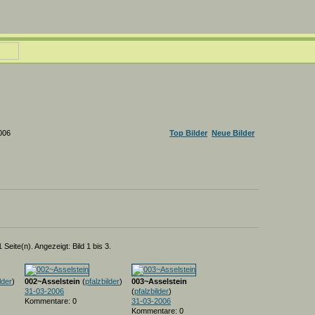
006
Top Bilder
Neue Bilder
 Seite(n). Angezeigt: Bild 1 bis 3.
lder
)
002~Asselstein
(
pfalzbilder
)
003~Asselstein
31-03-2006
(
pfalzbilder
)
Kommentare: 0
31-03-2006
Kommentare: 0