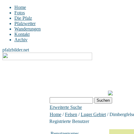
Home
Fotos
Die Pfalz
Pfalzwetter
Wanderungen
Kontakt
Archiv
pfalzbilder.net
Erweiterte Suche
Home
/
Felsen
/
Luger Gebiet
/ Dimbergfels
Registrierte Benutzer
Benutzername: