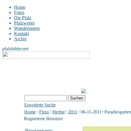
Home
Fotos
Die Pfalz
Pfalzwetter
Wanderungen
Kontakt
Archiv
pfalzbilder.net
Erweiterte Suche
Home
/
Flora
/
Herbst
/
2011
/ 06-11-2011~Paradiesgarte
Registrierte Benutzer
Benutzername: