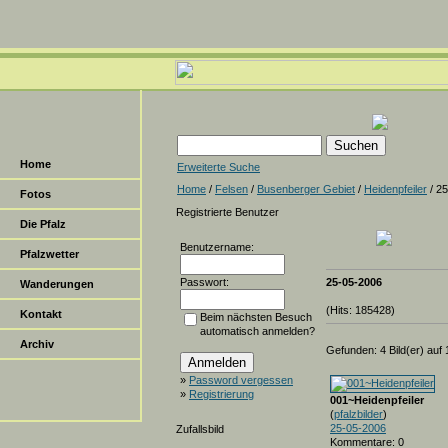
Home
Erweiterte Suche
Home
/
Felsen
/
Busenberger Gebiet
/
Heidenpfeiler
/ 2
Fotos
Registrierte Benutzer
Die Pfalz
Benutzername:
Pfalzwetter
Passwort:
25-05-2006
Wanderungen
(Hits: 185428)
Kontakt
Beim nächsten Besuch
automatisch anmelden?
Archiv
Gefunden: 4 Bild(er) auf 1
»
Password vergessen
»
Registrierung
001~Heidenpfeiler
(
pfalzbilder
)
25-05-2006
Zufallsbild
Kommentare: 0