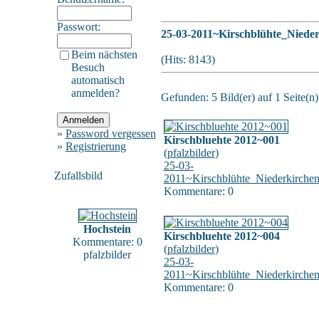
Passwort:
25-03-2011~Kirschblühte_Niede
Beim nächsten
(Hits: 8143)
Besuch
automatisch
anmelden?
Gefunden: 5 Bild(er) auf 1 Seite(n)
»
Password vergessen
Kirschbluehte 2012~001
»
Registrierung
(
pfalzbilder
)
25-03-
Zufallsbild
2011~Kirschblühte_Niederkirche
Kommentare: 0
Hochstein
Kirschbluehte 2012~004
Kommentare: 0
(
pfalzbilder
)
pfalzbilder
25-03-
2011~Kirschblühte_Niederkirche
Kommentare: 0