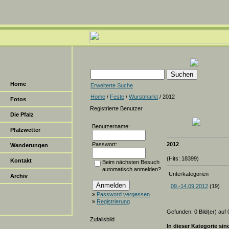
Home
Erweiterte Suche
Home
/
Feste
/
Wurstmarkt
/ 2012
Fotos
Registrierte Benutzer
Die Pfalz
Benutzername:
Pfalzwetter
Passwort:
2012
Wanderungen
(Hits: 18399)
Kontakt
Beim nächsten Besuch
automatisch anmelden?
Unterkategorien
Archiv
09.-14.09.2012
(19)
»
Password vergessen
»
Registrierung
Gefunden: 0 Bild(er) auf 0
Zufallsbild
In dieser Kategorie sin