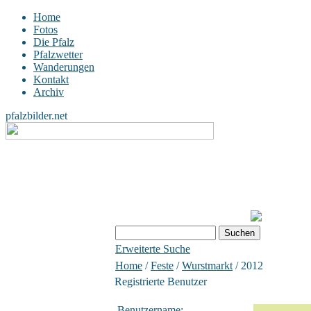
Home
Fotos
Die Pfalz
Pfalzwetter
Wanderungen
Kontakt
Archiv
pfalzbilder.net
Erweiterte Suche
Home
/
Feste
/
Wurstmarkt
/ 2012
Registrierte Benutzer
Benutzername: