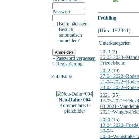
Passwort:
Frühling
Beim nächsten
Besuch
(Hits: 192341)
automatisch
anmelden?
Unterkategorien
2023
(2)
25-03-2023~Mandel
»
Password vergessen
Friedelsheim
»
Registrierung
2022
(19)
27-04-2022~Röder
Zufallsbild
21-04-2022~Röder
23-02-2022~Röder
2021
(25)
Neu-Dahn~004
17-05-2021~Feld-
Kommentare: 0
03-2021~Mandelblü
pfalzbilder
2021~Wingert-Feld
2020
(15)
12-04-2020~Friede
30-04-
2020~Weinstraße_