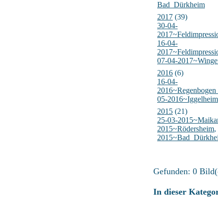
Bad_Dürkheim
2017
(39)
30-04-
2017~Feldimpress
16-04-
2017~Feldimpress
07-04-2017~Winge
2016
(6)
16-04-
2016~Regenbogen
05-2016~Iggelheim
2015
(21)
25-03-2015~Maik
2015~Rödersheim
,
2015~Bad_Dürkhe
Gefunden: 0 Bild(e
In dieser Katego