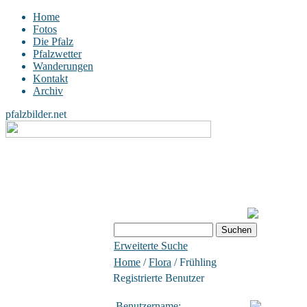
Home
Fotos
Die Pfalz
Pfalzwetter
Wanderungen
Kontakt
Archiv
pfalzbilder.net
Erweiterte Suche
Home
/
Flora
/ Frühling
Registrierte Benutzer
Benutzername: