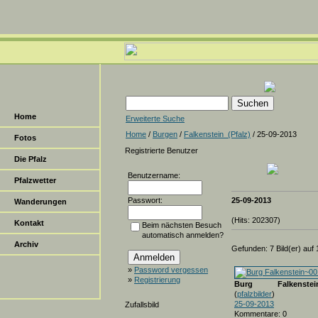
Home
Erweiterte Suche
Home
/
Burgen
/
Falkenstein_(Pfalz)
/ 25-09-2013
Fotos
Registrierte Benutzer
Die Pfalz
Benutzername:
Pfalzwetter
Passwort:
25-09-2013
Wanderungen
(Hits: 202307)
Kontakt
Beim nächsten Besuch
automatisch anmelden?
Archiv
Gefunden: 7 Bild(er) auf 1
»
Password vergessen
»
Registrierung
Burg Falkenstein
(
pfalzbilder
)
25-09-2013
Zufallsbild
Kommentare: 0