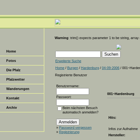
Warning
: trim() expects parameter 1 to be string, array
Home
Fotos
Erweiterte Suche
Home
/
Burgen
/
Hardenburg
/
04-09-2006
/ 001~Harde
Die Pfalz
Registrierte Benutzer
Pfalzwetter
Benutzername:
Wanderungen
001~Hardenburg
Passwort:
Kontakt
Archiv
Beim nächsten Besuch
automatisch anmelden?
Hits:
»
Password vergessen
Infos zur Aufnahme
»
Registrierung
Hersteller: