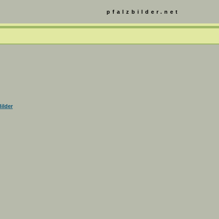
pfalzbilder.net
ilder