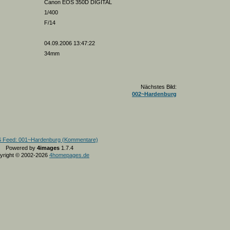
Canon EOS 350D DIGITAL
1/400
F/14
04.09.2006 13:47:22
34mm
Nächstes Bild:
002~Hardenburg
Powered by
4images
1.7.4
yright © 2002-2026
4homepages.de