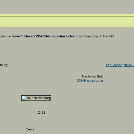
 given in
/www/htdocs/v135105/4images/includes/functions.php
on line
779
nburg
Top Bilder
Neue B
Nächstes Bild:
002~Hardenburg
2481
Canon