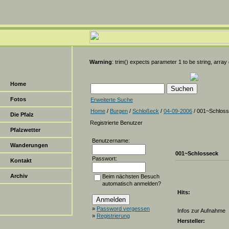
Warning
: trim() expects parameter 1 to be string, array
Home
Fotos
Erweiterte Suche
Home
/
Burgen
/
Schloßeck
/
04-09-2006
/ 001~Schlos
Die Pfalz
Registrierte Benutzer
Pfalzwetter
Benutzername:
Wanderungen
001~Schlosseck
Passwort:
Kontakt
Archiv
Beim nächsten Besuch
automatisch anmelden?
Hits:
»
Password vergessen
Infos zur Aufnahme
»
Registrierung
Hersteller: