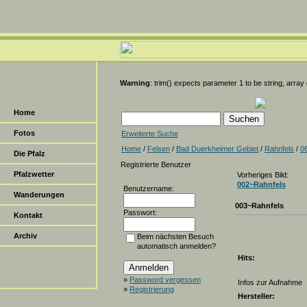
Warning
: trim() expects parameter 1 to be string, array
Home
Fotos
Erweiterte Suche
Home
/
Felsen
/
Bad Duerkheimer Gebiet
/
Rahnfels
/
0
Die Pfalz
Registrierte Benutzer
Pfalzwetter
Vorheriges Bild:
002~Rahnfels
Benutzername:
Wanderungen
003~Rahnfels
Passwort:
Kontakt
Archiv
Beim nächsten Besuch
automatisch anmelden?
Hits:
»
Password vergessen
Infos zur Aufnahme
»
Registrierung
Hersteller: