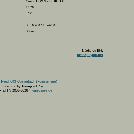
Canon EOS 350D DIGITAL
1/320
F/6.3
06.10.2007 11:44:30
300mm
Nächstes Bild:
004~Speyerbach
Powered by
4images
1.7.4
yright © 2002-2026
4homepages.de