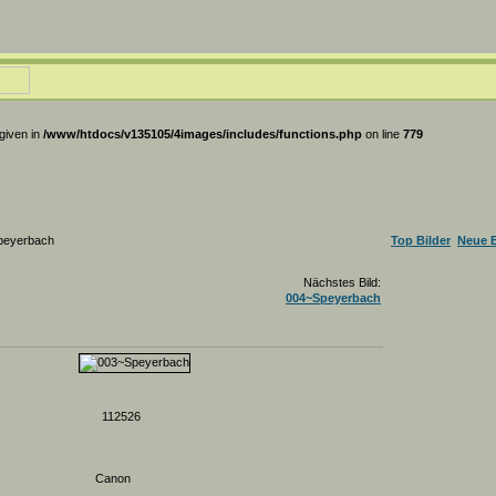
 given in
/www/htdocs/v135105/4images/includes/functions.php
on line
779
peyerbach
Top Bilder
Neue B
Nächstes Bild:
004~Speyerbach
112526
Canon