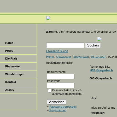
Warning
: trim() expects parameter 1 to be string, array
Home
Fotos
Erweiterte Suche
Home
/
Gewaesser
/
Speyerbach
/
06-10-2007
/ 003~S
Die Pfalz
Registrierte Benutzer
Pfalzwetter
Vorheriges Bild:
002~Speyerbach
Benutzername:
Wanderungen
003~Speyerbach
Passwort:
Kontakt
Archiv
Beim nächsten Besuch
automatisch anmelden?
Hits:
»
Password vergessen
Infos zur Aufnahme
»
Registrierung
Hersteller: