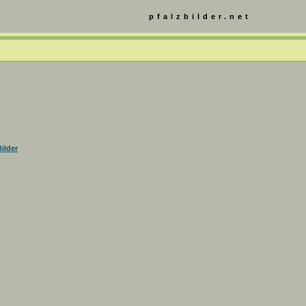
pfalzbilder.net
ilder